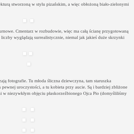
kturą stworzoną w stylu pizańskim, a więc obłożoną biało-zielonymi
urnowe. Cmentarz w rozbudowie, więc ma całą ścianę przygotowaną
iczby wyglądają surrealistycznie, niemal jak jakieś duże skrzynki
ją fotografie. Tu młoda śliczna dziewczyna, tam staruszka
 pewnej uroczystości, a tu kobieta przy aucie. Są i bardziej zbliżone
i w niezywkłym objęciu płaskorzeźbionego Ojca Pio (domyśliliśmy