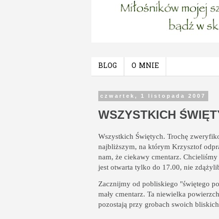
BLOG
O MNIE
czwartek, 1 listopada 2007
WSZYSTKICH ŚWIĘT
Wszystkich Świętych. Trochę zweryfik
najbliższym, na którym Krzysztof odp
nam, że ciekawy cmentarz. Chcieliśmy j
jest otwarta tylko do 17.00, nie zdąży
Zacznijmy od pobliskiego "świętego pol
mały cmentarz. Ta niewielka powierzchn
pozostają przy grobach swoich bliskich