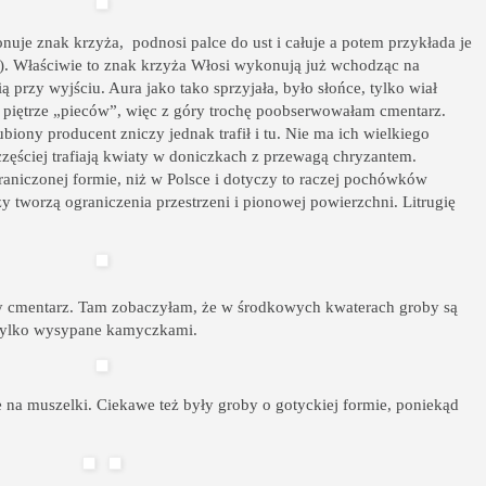
je znak krzyża, podnosi palce do ust i całuje a potem przykłada je
e). Właściwie to znak krzyża Włosi wykonują już wchodząc na
 przy wyjściu. Aura jako tako sprzyjała, było słońce, tylko wiał
na piętrze „pieców”, więc z góry trochę poobserwowałam cmentarz.
biony producent zniczy jednak trafił i tu. Nie ma ich wielkiego
częściej trafiają kwiaty w doniczkach z przewagą chryzantem.
raniczonej formie, niż w Polsce i dotyczy to raczej pochówków
y tworzą ograniczenia przestrzeni i pionowej powierzchni. Litrugię
y cmentarz. Tam zobaczyłam, że w środkowych kwaterach groby są
e tylko wysypane kamyczkami.
że na muszelki. Ciekawe też były groby o gotyckiej formie, poniekąd