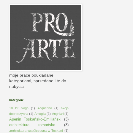
moje prace poukładane
kategoriami, sprzedane i te do
nabycia
kategorie
10 lat bloga
(1)
Acquerino
(1)
akcja
dobroczynna
(1)
Ameglia
(1)
Anghiari
(1)
Apenin Toskańsko-Emiliański
(3)
architektura romańska
(3)
architektura współczesna w Toskanii
(1)