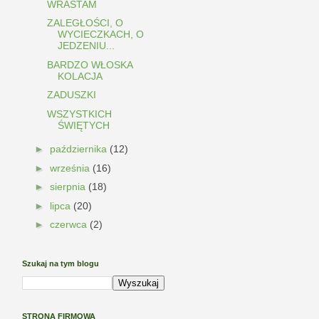
WRASTAM
ZALEGŁOŚCI, O
WYCIECZKACH, O
JEDZENIU...
BARDZO WŁOSKA
KOLACJA
ZADUSZKI
WSZYSTKICH
ŚWIĘTYCH
►
października
(12)
►
września
(16)
►
sierpnia
(18)
►
lipca
(20)
►
czerwca
(2)
Szukaj na tym blogu
STRONA FIRMOWA