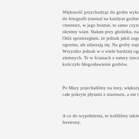
Większość przychodząc do grobu wykonu
do fotografii (niemal na każdym grobi
cmentarz, w jego bramie, to samo czynią
okrutny wiatr. Stałam przy głośniku, 
Otóż spostrzegłam, że jednak jakiś zagu
ogromu, ale zdarzają się. Na groby naj
Wszystko jednak w o wiele bardziej og
ziemnych. Te w ścianach z natury rzecz
kończyło błogosławienie grobów.
Po Mszy pojechaliśmy na inny, większ
całe pokryte płytami z marmuru, a ni
A co do wypełnienia, to trafiliśmy tak
feretrony.