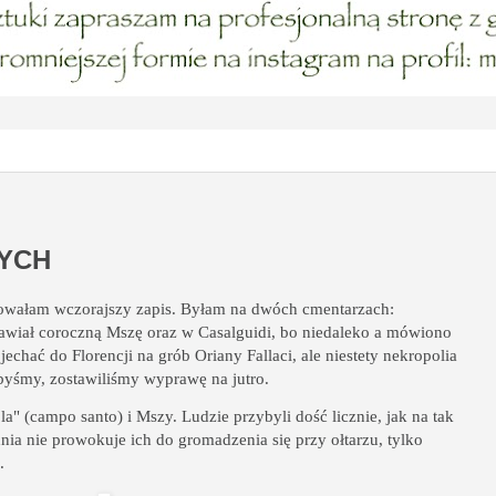
YCH
owałam wczorajszy zapis. Byłam na dwóch cmentarzach:
rawiał coroczną Mszę oraz w Casalguidi, bo niedaleko a mówiono
echać do Florencji na grób Oriany Fallaci, ale niestety nekropolia
libyśmy, zostawiliśmy wyprawę na jutro.
a" (campo santo) i Mszy. Ludzie przybyli dość licznie, jak na tak
ia nie prowokuje ich do gromadzenia się przy ołtarzu, tylko
.