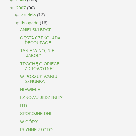
▼
2007
(96)
►
grudnia
(12)
▼
listopada
(16)
ANIELSKI BRAT
GĘSTA CZEKOLADA I
DECOUPAGE
TANIE WINO, NIE
"JABOL"
TROCHĘ O OPIECE
ZDROWOTNEJ
W POSZUKIWANIU
SZNURKA
NIEWIELE
I ZNOWU JEDZENIE?
ITD
SPOKOJNE DNI
W GÓRY
PŁYNNE ZŁOTO