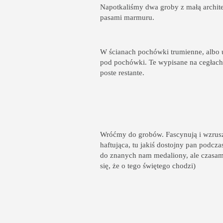
Napotkaliśmy dwa groby z małą archite
pasami marmuru.
W ścianach pochówki trumienne, albo 
pod pochówki. Te wypisane na cegłach l
poste restante.
Wróćmy do grobów. Fascynują i wzrusza
haftująca, tu jakiś dostojny pan podczas
do znanych nam medaliony, ale czasam
się, że o tego świętego chodzi)