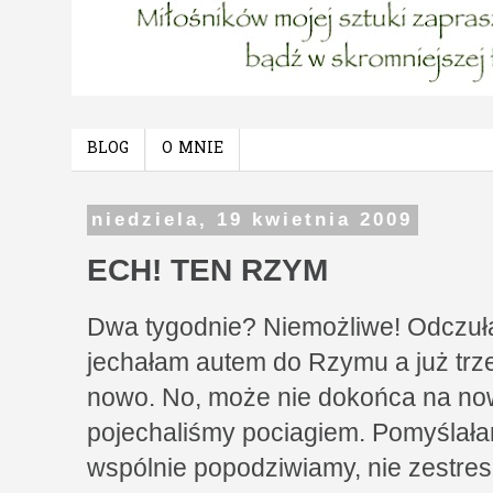
BLOG
O MNIE
niedziela, 19 kwietnia 2009
ECH! TEN RZYM
Dwa tygodnie? Niemożliwe! Odczuła
jechałam autem do Rzymu a już trze
nowo. No, może nie dokońca na no
pojechaliśmy pociagiem. Pomyślała
wspólnie popodziwiamy, nie zestres