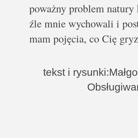
poważny problem natury k
źle mnie wychowali i post
mam pojęcia, co Cię gryz
tekst i rysunki:Małg
Obsługiwa