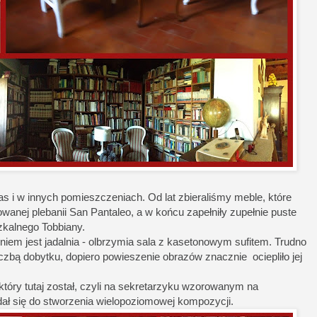
as i w innych pomieszczeniach. Od lat zbieraliśmy meble, które
anej plebanii San Pantaleo, a w końcu zapełniły zupełnie puste
zkalnego Tobbiany.
iem jest jadalnia - olbrzymia sala z kasetonowym sufitem. Trudno
czbą dobytku, dopiero powieszenie obrazów znacznie ociepliło jej
tóry tutaj został, czyli na sekretarzyku wzorowanym na
ał się do stworzenia wielopoziomowej kompozycji.