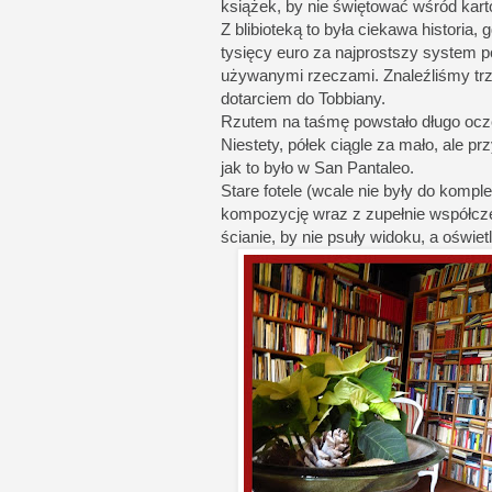
książek, by nie świętować wśród kar
Z blibioteką to była ciekawa historia
tysięcy euro za najprostszy system pó
używanymi rzeczami. Znaleźliśmy trzy
dotarciem do Tobbiany.
Rzutem na taśmę powstało długo oc
Niestety, półek ciągle za mało, ale p
jak to było w San Pantaleo.
Stare fotele (wcale nie były do kompl
kompozycję wraz z zupełnie współcze
ścianie, by nie psuły widoku, a oświe