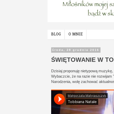
BLOG
O MNIE
środa, 28 grudnia 2016
ŚWIĘTOWANIE W TO
Dzisiaj proponuję nietypową muzykę, 
Wybaczcie, że na razie nie rozwijam 
Narodzenia, wolę zachować aktualno