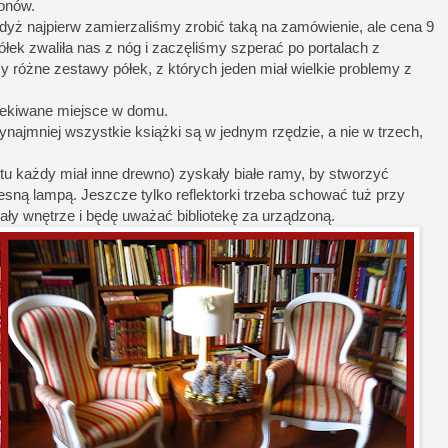
tonów.
, gdyż najpierw zamierzaliśmy zrobić taką na zamówienie, ale cena 9
łek zwaliła nas z nóg i zaczęliśmy szperać po portalach z
 różne zestawy półek, z których jeden miał wielkie problemy z
zekiwane miejsce w domu.
rzynajmniej wszystkie książki są w jednym rzędzie, a nie w trzech,
etu każdy miał inne drewno) zyskały białe ramy, by stworzyć
sną lampą. Jeszcze tylko reflektorki trzeba schować tuż przy
tlały wnętrze i będę uważać bibliotekę za urządzoną.