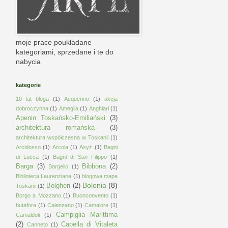
moje prace poukładane
kategoriami, sprzedane i te do
nabycia
kategorie
10 lat bloga
(1)
Acquerino
(1)
akcja
dobroczynna
(1)
Ameglia
(1)
Anghiari
(1)
Apenin Toskańsko-Emiliański
(3)
architektura romańska
(3)
architektura współczesna w Toskanii
(1)
Arcidosso
(1)
Arcola
(1)
Asyż
(1)
Bagni
di Lucca
(1)
Bagni di San Filippo
(1)
Barga
(3)
Bibbona
(2)
Bargello
(1)
Biblioteca Laurenziana
(1)
blogowa mapa
Bolonia
(8)
Bolgheri
(2)
Toskanii
(1)
Borgo a Mozzano
(1)
Buonconvento
(1)
butafora
(1)
Calenzano
(1)
Camaiore
(1)
Campiglia Marittima
Camaldoli
(1)
(2)
Capella di Vitaleta
Canneto
(1)