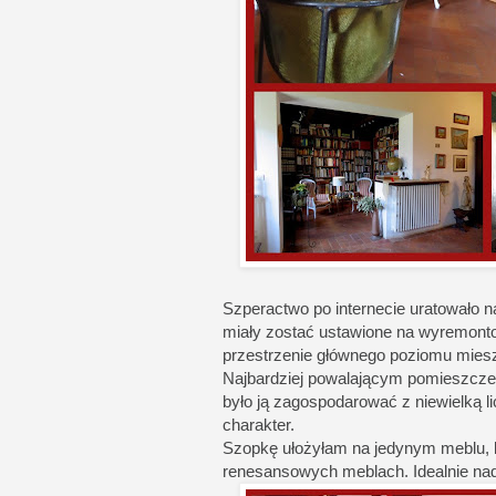
Szperactwo po internecie uratowało n
miały zostać ustawione na wyremontow
przestrzenie głównego poziomu mies
Najbardziej powalającym pomieszczen
było ją zagospodarować z niewielką li
charakter.
Szopkę ułożyłam na jedynym meblu, k
renesansowych meblach. Idealnie nad