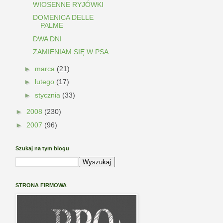
WIOSENNE RYJÓWKI
DOMENICA DELLE
PALME
DWA DNI
ZAMIENIAM SIĘ W PSA
►
marca
(21)
►
lutego
(17)
►
stycznia
(33)
►
2008
(230)
►
2007
(96)
Szukaj na tym blogu
STRONA FIRMOWA