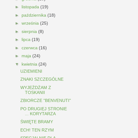
►
listopada
(19)
►
października
(18)
►
września
(25)
►
sierpnia
(8)
►
lipca
(19)
►
czerwca
(16)
►
maja
(24)
▼
kwietnia
(24)
UZIEMIENI
ZNAKI SZCZEGÓLNE
WYJEŻDŻAM Z
TOSKANII
ZBIORCZE "BENVENUTI"
PO DRUGIEJ STRONIE
... KORYTARZA
ŚWIĘTE BRAMY
ECH! TEN RZYM