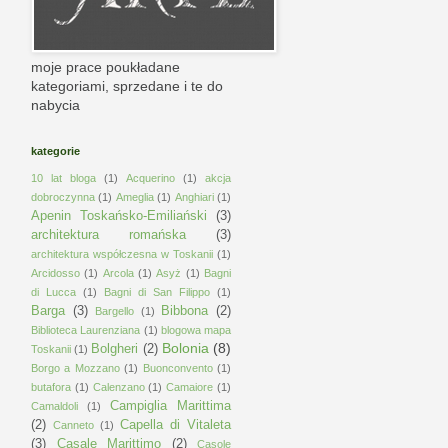
moje prace poukładane
kategoriami, sprzedane i te do
nabycia
kategorie
10 lat bloga
(1)
Acquerino
(1)
akcja
dobroczynna
(1)
Ameglia
(1)
Anghiari
(1)
Apenin Toskańsko-Emiliański
(3)
architektura romańska
(3)
architektura współczesna w Toskanii
(1)
Arcidosso
(1)
Arcola
(1)
Asyż
(1)
Bagni
di Lucca
(1)
Bagni di San Filippo
(1)
Barga
(3)
Bibbona
(2)
Bargello
(1)
Biblioteca Laurenziana
(1)
blogowa mapa
Bolonia
(8)
Bolgheri
(2)
Toskanii
(1)
Borgo a Mozzano
(1)
Buonconvento
(1)
butafora
(1)
Calenzano
(1)
Camaiore
(1)
Campiglia Marittima
Camaldoli
(1)
(2)
Capella di Vitaleta
Canneto
(1)
(3)
Casale Marittimo
(2)
Casole