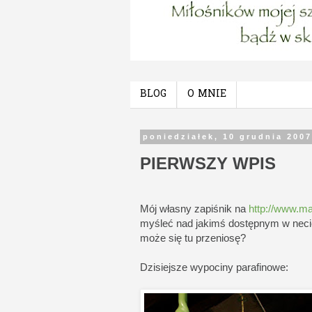
BLOG
O MNIE
poniedziałek, 10 grudnia 200
PIERWSZY WPIS
Mój własny zapiśnik na
http://www.ma
myśleć nad jakimś dostępnym w necie b
może się tu przeniosę?
Dzisiejsze wypociny parafinowe: