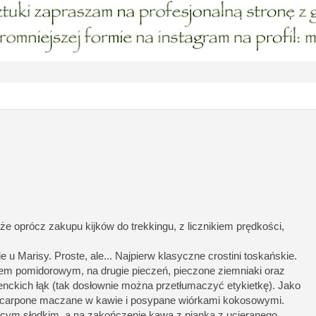
że oprócz zakupu kijków do trekkingu, z licznikiem prędkości,
u Marisy. Proste, ale... Najpierw klasyczne crostini toskańskie.
em pomidorowym, na drugie pieczeń, pieczone ziemniaki oraz
lorenckich łąk (tak dosłownie można przetłumaczyć etykietkę). Jako
mascarpone maczane w kawie i posypane wiórkami kokosowymi.
ym słodkim, a na zakończenie kawa z pianką z ucieranego