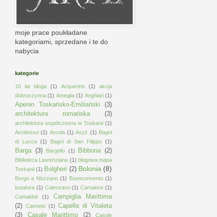
moje prace poukładane
kategoriami, sprzedane i te do
nabycia
kategorie
10 lat bloga
(1)
Acquerino
(1)
akcja
dobroczynna
(1)
Ameglia
(1)
Anghiari
(1)
Apenin Toskańsko-Emiliański
(3)
architektura romańska
(3)
architektura współczesna w Toskanii
(1)
Arcidosso
(1)
Arcola
(1)
Asyż
(1)
Bagni
di Lucca
(1)
Bagni di San Filippo
(1)
Barga
(3)
Bibbona
(2)
Bargello
(1)
Biblioteca Laurenziana
(1)
blogowa mapa
Bolonia
(8)
Bolgheri
(2)
Toskanii
(1)
Borgo a Mozzano
(1)
Buonconvento
(1)
butafora
(1)
Calenzano
(1)
Camaiore
(1)
Campiglia Marittima
Camaldoli
(1)
(2)
Capella di Vitaleta
Canneto
(1)
(3)
Casale Marittimo
(2)
Casole