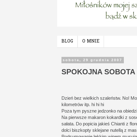
BLOG
O MNIE
sobota, 29 grudnia 2007
SPOKOJNA SOBOTA
Dzień bez wielkich szaleństw. No! Mo
kilometrów itp. hi hi hi
Poza tym pyszne jedzonko na obiedzie 
Na pierwsze makaron kokardki z sos
sałata. Do popicia jakieś Chianti z f
dolci biszkopty sklejane nutellą z 
Podsumowanie lekkim winem musując