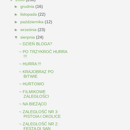
►
grudnia
(16)
►
listopada
(22)
►
października
(12)
►
września
(23)
▼
sierpnia
(24)
~ DZIEŃ BLOGA?
~ PO TRZYKROĆ HURRA
!!!
~ HURRA !!!
~ KRAJOBRAZ PO
BITWIE
~ HURTOWO
~ FILMIKOWE
ZALEGŁOŚCI
~ NA BIEŻĄCO
~ ZALEGŁOŚĆ NR 3:
PISTOIA I OKOLICE
~ ZALEGŁOŚĆ NR 2:
FESTA DI SAN