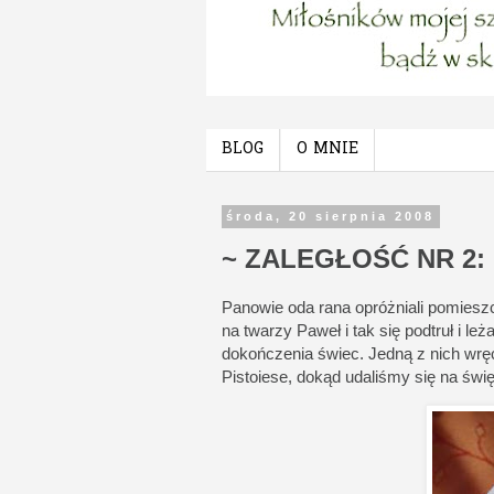
BLOG
O MNIE
środa, 20 sierpnia 2008
~ ZALEGŁOŚĆ NR 2:
Panowie oda rana opróżniali pomiesz
na twarzy Paweł i tak się podtruł i l
dokończenia świec. Jedną z nich wrę
Pistoiese, dokąd udaliśmy się na świ