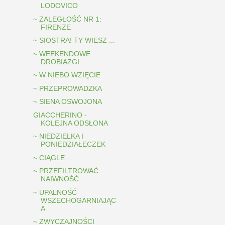
LODOVICO
~ ZALEGŁOŚĆ NR 1:
FIRENZE
~ SIOSTRA! TY WIESZ ...
~ WEEKENDOWE
DROBIAZGI
~ W NIEBO WZIĘCIE
~ PRZEPROWADZKA
~ SIENA OSWOJONA
GIACCHERINO -
KOLEJNA ODSŁONA
~ NIEDZIELKA I
PONIEDZIAŁECZEK
~ CIĄGLE ...
~ PRZEFILTROWAĆ
NAIWNOŚĆ
~ UPALNOŚĆ
WSZECHOGARNIAJĄC
A
~ ZWYCZAJNOŚCI