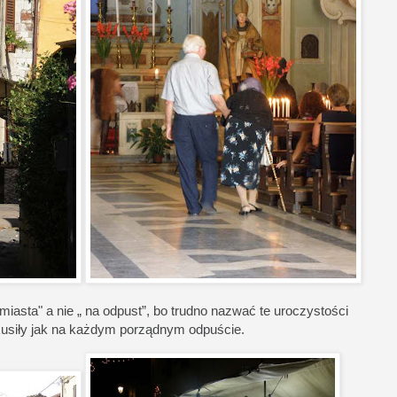
miasta" a nie „ na odpust”, bo trudno nazwać te uroczystości
kusiły jak na każdym porządnym odpuście.