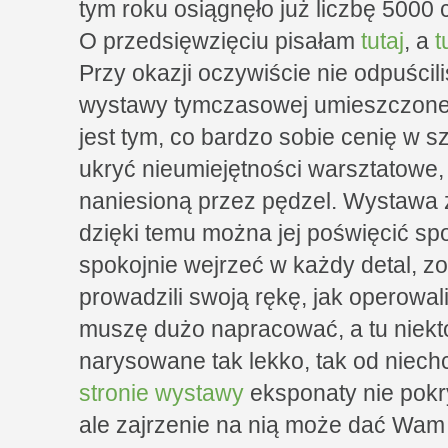
tym roku osiągnęło już liczbę 5000 
O przedsięwzięciu pisałam
tutaj
, a
t
Przy okazji oczywiście nie odpuścili
wystawy tymczasowej umieszczonej
jest tym, co bardzo sobie cenię w s
ukryć nieumiejętności warsztatowe
naniesioną przez pędzel. Wystawa z
dzięki temu można jej poświęcić sp
spokojnie wejrzeć w każdy detal, z
prowadzili swoją rękę, jak operowali
muszę dużo napracować, a tu niektó
narysowane tak lekko, tak od niech
stronie wystawy
eksponaty nie pokr
ale zajrzenie na nią może dać Wam 