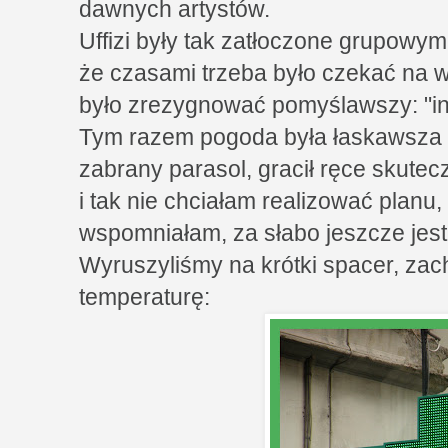
dawnych artystów.
Uffizi były tak zatłoczone grupowy
że czasami trzeba było czekać na we
było zrezygnować pomyślawszy: "i
Tym razem pogoda była łaskawsza o
zabrany parasol, gracił ręce skutec
i tak nie chciałam realizować planu,
wspomniałam, za słabo jeszcze jes
Wyruszyliśmy na krótki spacer, zac
temperaturę: