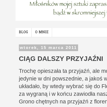
BLOG
O MNIE
wtorek, 15 marca 2011
CIĄG DALSZY PRZYJAŹNI
Trochę opieszała ta przyjaźń, ale
jedynie w dni powszednie, a jakoś w
układało, by wtedy wybrać się do Fl
za wygraną i w końcu zawiodła nasze
Grono chętnych na przyjaźń z flore