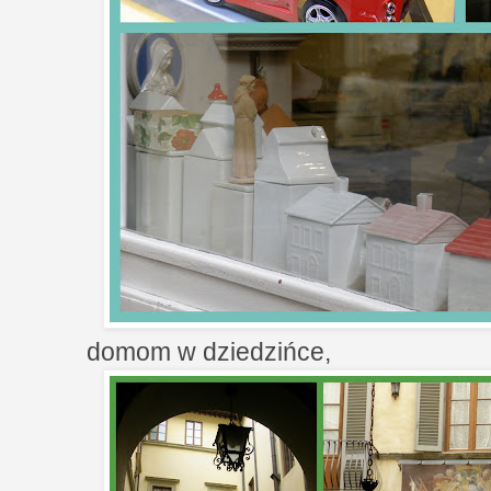
domom w dziedzińce,