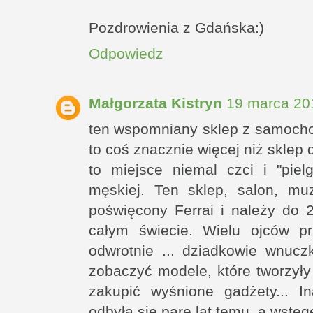
Pozdrowienia z Gdańska:)
Odpowiedz
Małgorzata Kistryn
19 marca 20
ten wspomniany sklep z samoch
to coś znacznie więcej niż sklep
to miejsce niemal czci i "piel
męskiej. Ten sklep, salon, mu
poświęcony Ferrai i należy do 
całym świecie. Wielu ojców p
odwrotnie ... dziadkowie wnucz
zobaczyć modele, które tworzyły
zakupić wyśnione gadżety... I
odbyła się parę lat temu, a wstę