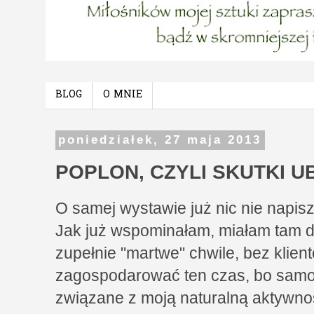
BLOG
O MNIE
poniedziałek, 27 maja 2013
POPLON, CZYLI SKUTKI 
O samej wystawie już nic nie napiszę
Jak już wspominałam, miałam tam 
zupełnie "martwe" chwile, bez klie
zagospodarować ten czas, bo samo 
związane z moją naturalną aktywnoś