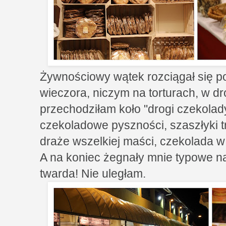
Żywnościowy wątek rozciągał się p
wieczora, niczym na torturach, w d
przechodziłam koło "drogi czekolad
czekoladowe pyszności, szaszłyki 
draże wszelkiej maści, czekolada w
A na koniec żegnały mnie typowe n
twarda! Nie uległam.