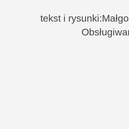
tekst i rysunki:Małg
Obsługiwa