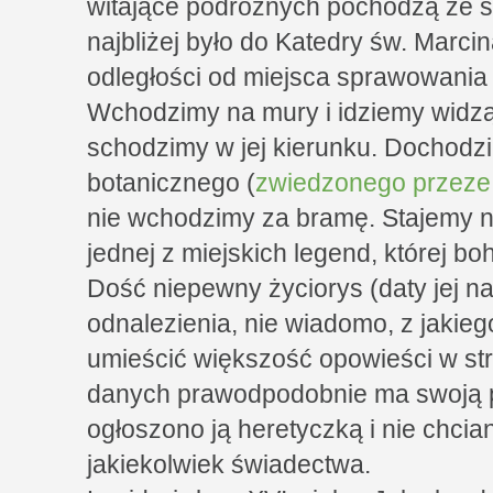
witające podróżnych pochodzą ze s
najbliżej było do Katedry św. Marci
odległości od miejsca sprawowania 
Wchodzimy na mury i idziemy widząc
schodzimy w jej kierunku. Dochod
botanicznego (
zwiedzonego przeze 
nie wchodzimy za bramę. Stajemy 
jednej z miejskich legend, której bo
Dość niepewny życiorys (daty jej na
odnalezienia, nie wiadomo, z jakie
umieścić większość opowieści w str
danych prawodpodobnie ma swoją p
ogłoszono ją heretyczką i nie chcia
jakiekolwiek świadectwa.