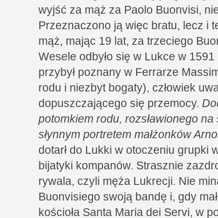
wyjść za mąż za Paolo Buonvisi, nie
Przeznaczono ją więc bratu, lecz i 
mąż, mając 19 lat, za trzeciego Buonv
Wesele odbyło się w Lukce w 1591 
przybył poznany w Ferrarze Massim
rodu i niezbyt bogaty), człowiek u
dopuszczającego się przemocy.
Dod
potomkiem rodu, rozsławionego na 
słynnym portretem małżonków Arnol
dotarł do Lukki w otoczeniu grupki 
bijatyki kompanów. Strasznie zazdr
rywala, czyli męża Lukrecji. Nie min
Buonvisiego swoją bandę i, gdy ma
kościoła Santa Maria dei Servi, w po