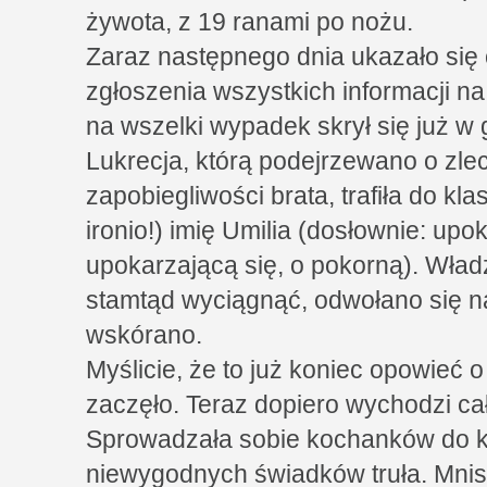
żywota, z 19 ranami po nożu.
Zaraz następnego dnia ukazało się
zgłoszenia wszystkich informacji na
na wszelki wypadek skrył się już w 
Lukrecja, którą podejrzewano o zle
zapobiegliwości brata, trafiła do kla
ironio!) imię Umilia (dosłownie: upok
upokarzającą się, o pokorną). Wład
stamtąd wyciągnąć, odwołano się na
wskórano.
Myślicie, że to już koniec opowieć o 
zaczęło. Teraz dopiero wychodzi ca
Sprowadzała sobie kochanków do kl
niewygodnych świadków truła. Mniszk