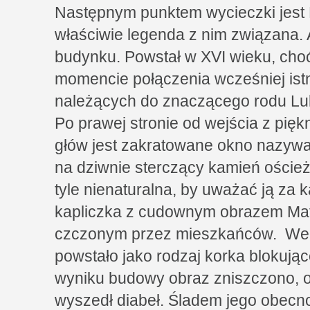
Następnym punktem wycieczki jest 
właściwie legenda z nim związana. A
budynku. Powstał w XVI wieku, cho
momencie połączenia wcześniej is
należących do znaczącego rodu Lukk
Po prawej stronie od wejścia z pięk
głów jest zakratowane okno nazywa
na dziwnie sterczący kamień oścież
tyle nienaturalna, by uważać ją za 
kapliczka z cudownym obrazem Matk
czczonym przez mieszkańców. Wed
powstało jako rodzaj korka blokując
wyniku budowy obraz zniszczono, ot
wyszedł diabeł. Śladem jego obecno