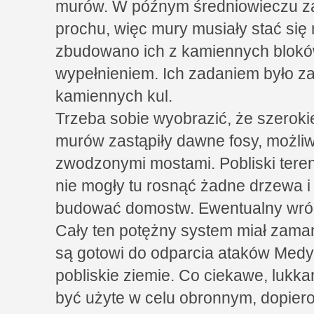
murów. W późnym średniowieczu za
prochu, więc mury musiały stać się
zbudowano ich z kamiennych bloków
wypełnieniem. Ich zadaniem było 
kamiennych kul.
Trzeba sobie wyobrazić, że szerokie 
murów zastąpiły dawne fosy, możli
zwodzonymi mostami. Pobliski teren
nie mogły tu rosnąć żadne drzewa i 
budować domostw. Ewentualny wróg
Cały ten potężny system miał zama
są gotowi do odparcia ataków Med
pobliskie ziemie. Co ciekawe, lukka
być użyte w celu obronnym, dopier