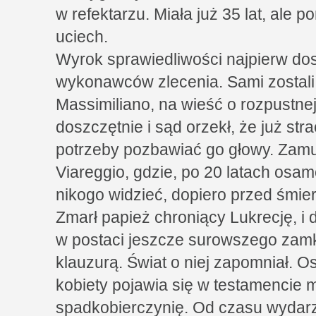
w refektarzu. Miała już 35 lat, ale 
uciech.
Wyrok sprawiedliwości najpierw do
wykonawców zlecenia. Sami zostali
Massimiliano, na wieść o rozpustne
doszczętnie i sąd orzekł, że już str
potrzeby pozbawiać go głowy. Zamu
Viareggio, gdzie, po 20 latach osamo
nikogo widzieć, dopiero przed śmier
Zmarł papież chroniący Lukrecję, i 
w postaci jeszcze surowszego zamkn
klauzurą. Świat o niej zapomniał. 
kobiety pojawia się w testamencie m
spadkobierczynię. Od czasu wydar