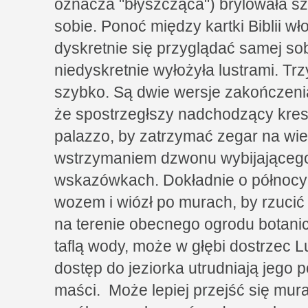
oznacza "błyszcząca") brylowała s
sobie. Ponoć między kartki Biblii wł
dyskretnie się przyglądać samej sobi
niedyskretnie wyłożyła lustrami. Trzy
szybko. Są dwie wersje zakończenia
że spostrzegłszy nadchodzący kres
palazzo, by zatrzymać zegar na wież
wstrzymaniem dzwonu wybijającego
wskazówkach. Dokładnie o północy 
wozem i wiózł po murach, by rzucić 
na terenie obecnego ogrodu botanic
taflą wody, może w głębi dostrzec Lu
dostęp do jeziorka utrudniają jego po
maści. Może lepiej przejść się mur