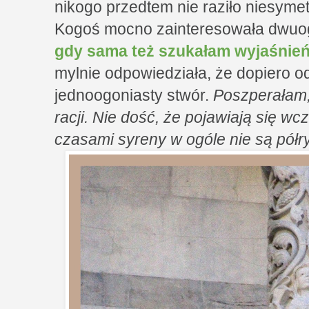
nikogo przedtem nie raziło niesym
Kogoś mocno zainteresowała dwuog
gdy sama też szukałam wyjaśnie
mylnie odpowiedziała, że dopiero o
jednoogoniasty stwór.
Poszperałam, 
racji. Nie dość, że pojawiają się w
czasami syreny w ogóle nie są półr