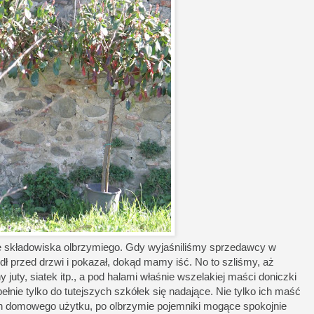
ę składowiska olbrzymiego. Gdy wyjaśniliśmy sprzedawcy w
ł przed drzwi i pokazał, dokąd mamy iść. No to szliśmy, aż
y juty, siatek itp., a pod halami właśnie wszelakiej maści doniczki
upełnie tylko do tutejszych szkółek się nadające. Nie tylko ich maść
ich domowego użytku, po olbrzymie pojemniki mogące spokojnie