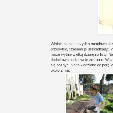
Wisiała na nich brzydka metalowa skrzy
przesyłek, czasami je uszkadzając. W
może wytnie wielką dziurę na listy. N
dodatkowo badziewnie zrobione. Wsze
się pozbyć. Na to kładziono co parę la
około 2mm.