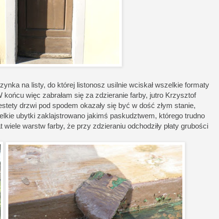
nka na listy, do której listonosz usilnie wciskał wszelkie formaty
 końcu więc zabrałam się za zdzieranie farby, jutro Krzysztof
iestety drzwi pod spodem okazały się być w dość złym stanie,
lkie ubytki zaklajstrowano jakimś paskudztwem, którego trudno
t wiele warstw farby, że przy zdzieraniu odchodziły płaty grubości