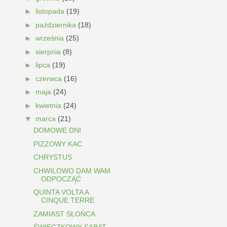
►
listopada
(19)
►
października
(18)
►
września
(25)
►
sierpnia
(8)
►
lipca
(19)
►
czerwca
(16)
►
maja
(24)
►
kwietnia
(24)
▼
marca
(21)
DOMOWE DNI
PIZZOWY KAC
CHRYSTUS
CHWILOWO DAM WAM
ODPOCZĄĆ
QUINTA VOLTA A
CINQUE TERRE
ZAMIAST SŁOŃCA