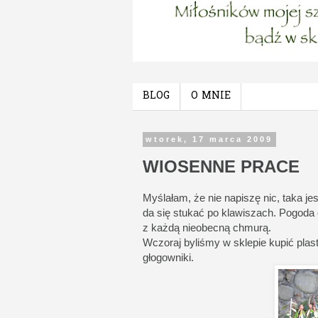
BLOG
O MNIE
wtorek, 17 marca 2009
WIOSENNE PRACE
Myślałam, że nie napiszę nic, taka je
da się stukać po klawiszach. Pogoda
z każdą nieobecną chmurą.
Wczoraj byliśmy w sklepie kupić pla
głogowniki.