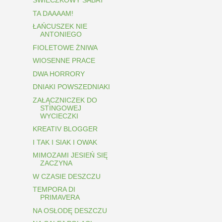
ŚWIECZKOWY SABAT
TA DAAAAM!
ŁAŃCUSZEK NIE
ANTONIEGO
FIOLETOWE ŻNIWA
WIOSENNE PRACE
DWA HORRORY
DNIAKI POWSZEDNIAKI
ZAŁĄCZNICZEK DO
STINGOWEJ
WYCIECZKI
KREATIV BLOGGER
I TAK I SIAK I OWAK
MIMOZAMI JESIEŃ SIĘ
ZACZYNA
W CZASIE DESZCZU
TEMPORA DI
PRIMAVERA
NA OSŁODĘ DESZCZU