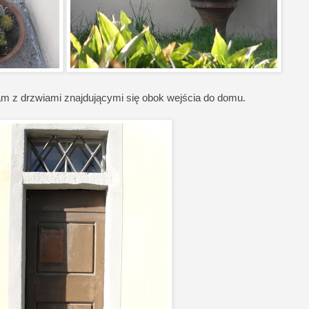
łam z drzwiami znajdującymi się obok wejścia do domu.