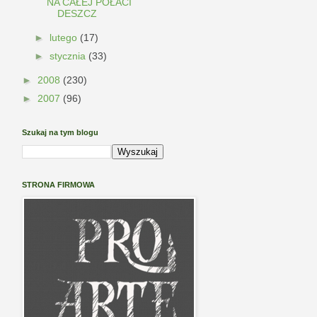
NA CAŁEJ POŁACI
DESZCZ
►
lutego
(17)
►
stycznia
(33)
►
2008
(230)
►
2007
(96)
Szukaj na tym blogu
STRONA FIRMOWA