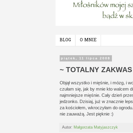
BLOG
O MNIE
piątek, 11 lipca 2008
~ TOTALNY ZAKWAS
Objął wszystko i mięśnie, i mózg, i 
czułam się, jak by mnie kto walcem
najmniejsze mięśnie. Cały dzień prz
jedzonko. Dzisiaj, już w znacznie lep
za kościołem, wkroczyłam do ogrodu.
nie zauważą. Jest pięknie :)
Autor:
Małgorzata Matyjaszczyk