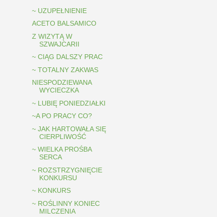
~ UZUPEŁNIENIE
ACETO BALSAMICO
Z WIZYTĄ W
SZWAJCARII
~ CIĄG DALSZY PRAC
~ TOTALNY ZAKWAS
NIESPODZIEWANA
WYCIECZKA
~ LUBIĘ PONIEDZIAŁKI
~A PO PRACY CO?
~ JAK HARTOWAŁA SIĘ
CIERPLIWOŚĆ
~ WIELKA PROŚBA
SERCA
~ ROZSTRZYGNIĘCIE
KONKURSU
~ KONKURS
~ ROŚLINNY KONIEC
MILCZENIA