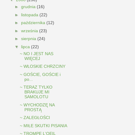
►
grudnia
(16)
►
listopada
(22)
►
października
(12)
►
września
(23)
►
sierpnia
(24)
▼
lipca
(22)
~ NO I JEST NAS
WIĘCEJ
~ WŁOSKIE CHRZCINY
~ GOŚCIE, GOŚCIE i
po...
~ TERAZ TYLKO
BRAKUJE MI
SAMOLOTU
~ WYCHODZĘ NA
PROSTĄ
~ ZALEGŁOŚCI
~ MIŁE SKUTKI PISANIA
~ TROMPE L'OEIL