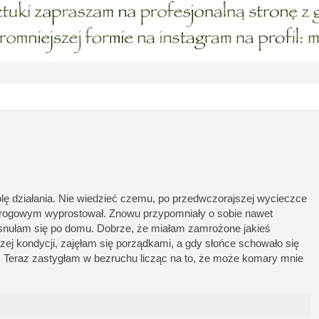
wolę działania. Nie wiedzieć czemu, po przedwczorajszej wycieczce
 drogowym wyprostował. Znowu przypomniały o sobie nawet
esnułam się po domu. Dobrze, że miałam zamrożone jakieś
szej kondycji, zajęłam się porządkami, a gdy słońce schowało się
 Teraz zastygłam w bezruchu licząc na to, że może komary mnie