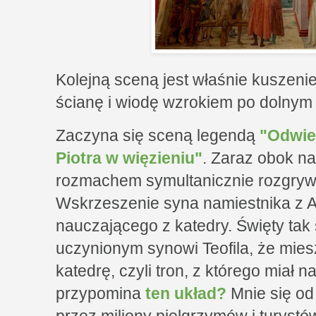
Kolejną sceną jest właśnie kuszeni
ścianę i wiodę wzrokiem po dolnym 
Zaczyna się sceną legendą
"Odwied
Piotra w więzieniu"
. Zaraz obok n
rozmachem symultanicznie rozgryw
Wskrzeszenie syna namiestnika z An
nauczającego z katedry. Święty tak
uczynionym synowi Teofila, że mie
katedrę, czyli tron, z którego miał
przypomina
ten układ?
Mnie się od