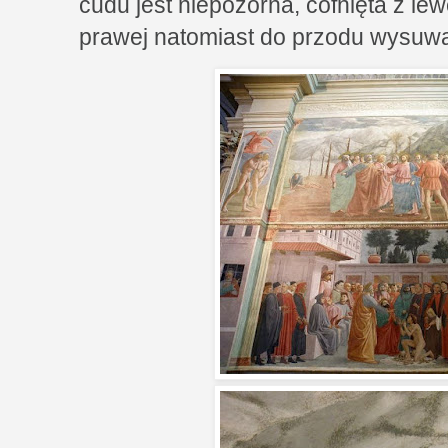
cudu jest niepozorna, cofnięta z lew
prawej natomiast do przodu wysuwa