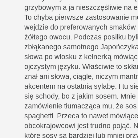
grzybowym a ja nieszczęśliwie na 
To chyba pierwsze zastosowanie moje
wejdzie do preferowanych smaków
żółtego owocu. Podczas posiłku b
zbłąkanego samotnego Japończyka
słowa po włosku z kelnerką mówiąc
ojczystym języku. Właściwie to skł
znał ani słowa, ciągle, niczym mantr
akcentem na ostatnią sylabę. I tu si
się schody, bo z jakim sosem. Mnie 
zamówienie tłumacząca mu, że sos 
spaghetti. Przeca to nawet mówiąc
obcokrajowcowi jest trudno pojąć. N
które sosy są bardziej lub mniej prz