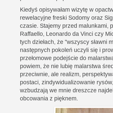
Kiedyś opisywałam wizytę w opactw
rewelacyjne freski Sodomy oraz Sig
czasie. Stajemy przed malunkami, pr
Raffaello, Leonardo da Vinci czy Mic
tych dziełach, że "wszyscy sławni m
następnych pokoleń uczyli się i prowa
przełomowe podejście do malarstwa
powiem, że nie lubię malarstwa śr
przeciwnie, ale realizm, perspekty
postaci, zindywidualizowanie rysów
wzbudzają we mnie dreszcze najdeli
obcowania z pięknem.