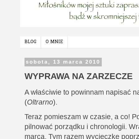
BLOG
O MNIE
sobota, 13 marca 2010
WYPRAWA NA ZARZECZE
A właściwie to powinnam napisać na
(
Oltrarno
).
Teraz pomieszam w czasie, a co! Po
pilnować porządku i chronologii. Wr
marca. Tym razem wycieczkę poprz