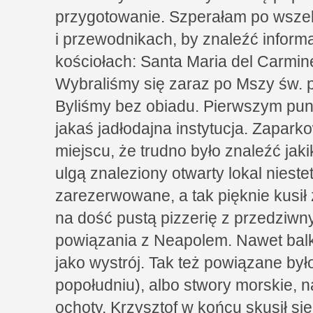
przygotowanie. Szperałam po wszel
i przewodnikach, by znaleźć inform
kościołach: Santa Maria del Carmine
Wybraliśmy się zaraz po Mszy św. p
Byliśmy bez obiadu. Pierwszym pu
jakaś jadłodajna instytucja. Zapar
miejscu, że trudno było znaleźć jak
ulgą znaleziony otwarty lokal nieste
zarezerwowane, a tak pięknie kusił
na dość pustą pizzerię z przedziw
powiązania z Neapolem. Nawet balko
jako wystrój. Tak też powiązane był
popołudniu), albo stwory morskie, n
ochoty. Krzysztof w końcu skusił si