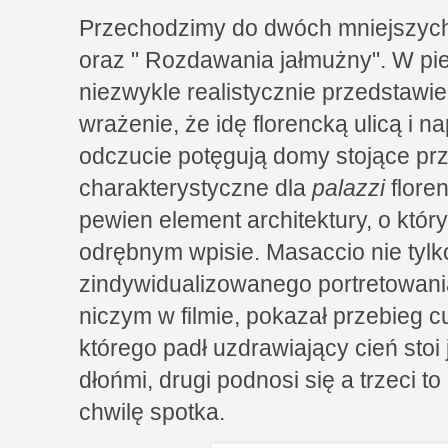
Przechodzimy do dwóch mniejszych
oraz " Rozdawania jałmużny". W pie
niezwykle realistycznie przedstawi
wrażenie, że idę florencką ulicą i n
odczucie potęgują domy stojące prz
charakterystyczne dla
palazzi
flore
pewien element architektury, o kt
odrębnym wpisie. Masaccio nie tylk
zindywidualizowanego portretowania,
niczym w filmie, pokazał przebieg c
którego padł uzdrawiający cień stoi
dłońmi, drugi podnosi się a trzeci t
chwilę spotka.