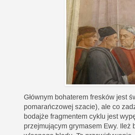
Głównym bohaterem fresków jest św
pomarańczowej szacie), ale co zadz
bodajże fragmentem cyklu jest wyp
przejmującym grymasem Ewy. Ileż b