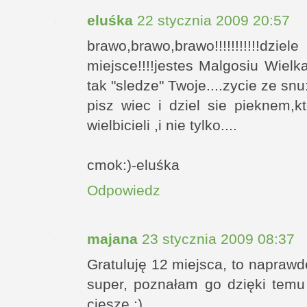
eluśka
22 stycznia 2009 20:57
brawo,brawo,brawo!!!!!!!!!!!dziel
miejsce!!!!jestes Malgosiu Wielk
tak "sledze" Twoje....zycie ze snu
pisz wiec i dziel sie pieknem,
wielbicieli ,i nie tylko....
cmok:)-eluśka
Odpowiedz
majana
23 stycznia 2009 08:37
Gratuluję 12 miejsca, to naprawdę
super, poznałam go dzięki temu
cieszę :)