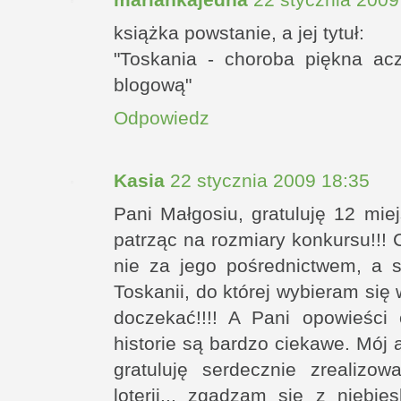
książka powstanie, a jej tytuł:
"Toskania - choroba piękna a
blogową"
Odpowiedz
Kasia
22 stycznia 2009 18:35
Pani Małgosiu, gratuluję 12 mie
patrząc na rozmiary konkursu!!! 
nie za jego pośrednictwem, a s
Toskanii, do której wybieram się 
doczekać!!!! A Pani opowieści 
historie są bardzo ciekawe. Mój a
gratuluję serdecznie zrealiz
loterii... zgadzam się z niebi