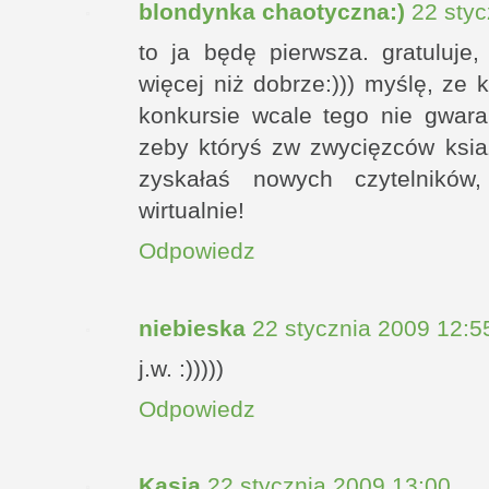
blondynka chaotyczna:)
22 styc
to ja będę pierwsza. gratuluj
więcej niż dobrze:))) myślę, ze
konkursie wcale tego nie gwara
zeby któryś zw zwycięzców ksia
zyskałaś nowych czytelników,
wirtualnie!
Odpowiedz
niebieska
22 stycznia 2009 12:5
j.w. :)))))
Odpowiedz
Kasia
22 stycznia 2009 13:00