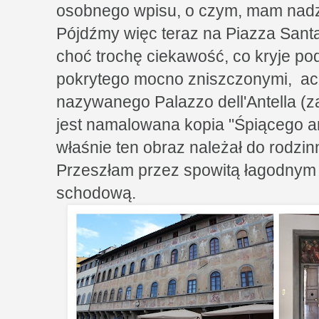
osobnego wpisu, o czym, mam nadz
Pójdźmy więc teraz na Piazza Sant
choć trochę ciekawość, co kryje p
pokrytego mocno zniszczonymi, ac
nazywanego Palazzo dell'Antella (za
jest namalowana kopia "Śpiącego 
właśnie ten obraz należał do rodzinne
Przeszłam przez spowitą łagodnym m
schodową.