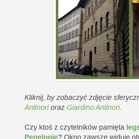
Kliknij, by zobaczyć zdjęcie sfery
Antinori
oraz
Giardino Antinori
.
Czy ktoś z czytelników pamięta
leg
Penelopie
? Okno zawsze widuję otw