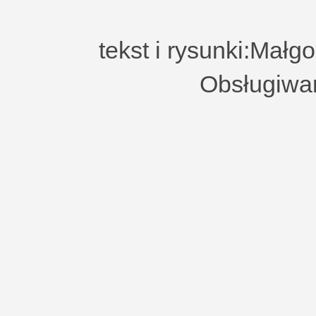
tekst i rysunki:Małg
Obsługiwa