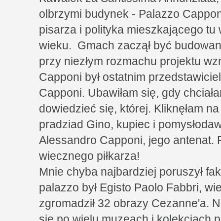
olbrzymi budynek - Palazzo Cappon
pisarza i polityka mieszkającego tu
wieku. Gmach zaczął być budowany
przy niezłym rozmachu projektu wzn
Capponi był ostatnim przedstawiciel
Capponi. Ubawiłam się, gdy chciał
dowiedzieć się, której. Kliknęłam na
pradziad Gino, kupiec i pomysłod
Alessandro Capponi, jego antenat.
wiecznego piłkarza!
Mnie chyba najbardziej poruszył fakt
palazzo był Egisto Paolo Fabbri, wie
zgromadził 32 obrazy Cezanne'a. Ni
się po wielu muzeach i kolekcjach 